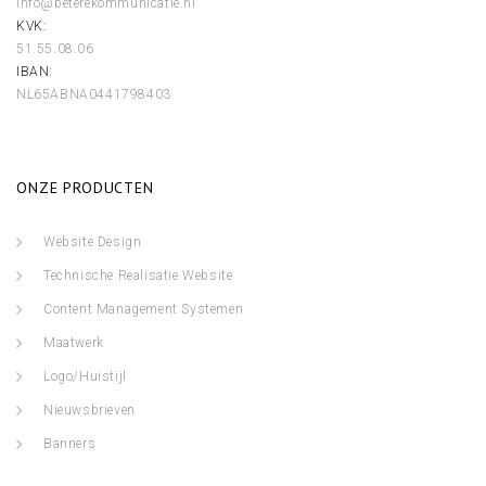
info@beterekommunicatie.nl
KVK:
51.55.08.06
IBAN:
NL65ABNA0441798403
ONZE PRODUCTEN
Website Design
Technische Realisatie Website
Content Management Systemen
Maatwerk
Logo/Huistijl
Nieuwsbrieven
Banners