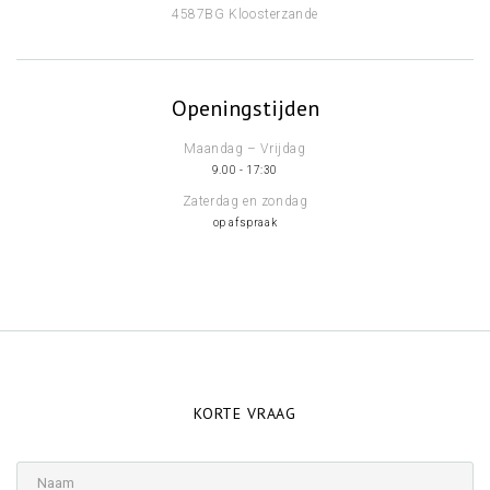
4587BG Kloosterzande
Openingstijden
Maandag – Vrijdag
9.00 - 17:30
Zaterdag en zondag
op afspraak
KORTE VRAAG
Naam